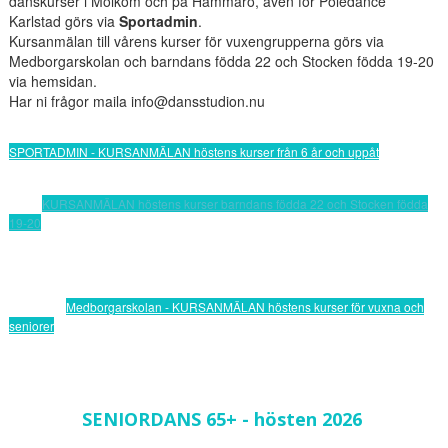
danskurser i Molkom och
på
Hammarö,
även för Poledance
Karlstad görs via
Sportadmin
.
Kursanmälan till vårens kurser för vuxengrupperna görs via
Medborgarskolan och barndans födda 22 och Stocken födda 19-20
via hemsidan.
Har ni frågor maila info@dansstudion.nu
SPORTADMIN - KURSANMÄLAN höstens kurser från 6 år och uppåt
KURSANMÄLAN höstens kurser barndans födda 22 och Stocken födda
19-20
Medborgarskolan - KURSANMÄLAN höstens kurser för vuxna och
seniorer
SENIORDANS 65+ - hösten 2026