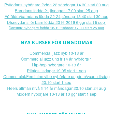
Pyttedans nybörjare födda 22
söndagar 14.30 start 30 aug
Barndans födda 21
tisdagar 17.00 start 25 aug
Föräldra/barndans födda 22-24
söndag 13.40 start 30 aug
Disneydans för barn födda 2016-2019 6 ggr
start 5 sep
Dansmix nybörjare födda 18-19 tisdagar 17.00 start 25 aug
NYA KURSER FÖR UNGDOMAR
Commercial jazz nyb 10-13 år
Commercial jazz ung fr 14 år nyb/forts 1
Hip-hop nybörjare 10-13 år
Pilates tisdagar 19.05 start 1 sep
Commercial/Feminine vibe nybörjare ungdom/vuxen tisdag
20.10 start 1 sep
Heels allmän nivå fr 14 år måndagar 20.10 start 24 aug
Modern nybörjare 10-13 år 10 ggr start 1 sep