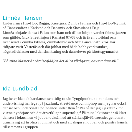
Linnéa Hansen
Undervisar i Hip-Hop, Ragga, Streetjazz, Zumba Fitness och Hip-Hop/Rytmik
på Dansstudion i Karlstad och Dansmix och Showdans i Deje.
Linnéa började dansa i Falun som barn och till en början var det främst jazzen
som gällde. Gick Streetlinjen i Karlstad 07/08 och är även utbildad och
licenserad i Zumba Fitness, Zumbatomic och AfroDance instruktör. Har
tidigare varit Västerås och där jobbat med både hobbyverksamhet,
högstadieklasser med dansinriktning och danselever på idrottsgymnasiet.
"På mina klasser är rörelseglädjen det allra viktigaste, oavsett dansstil!"
Ida Lundblad
Jag heter Ida och har dansat sen tidig tonår. Tyngdpunkten i min dans och
undervisning har legat på jazzfunk, streetdance och hiphop men jag har också
dansat och undervisat i poledance under flera år. Nu håller jag i jazzfunk för
vuxna nybörjare och det är verkligen superroligt! På mina lektioner är så klart
dansen i fokus men vi jobbar också med att stärka självförtroendet genom att
utmana sig att ta plats i rummet och med att skapa en öppen och positiv känsla
tillsammans i gruppen.