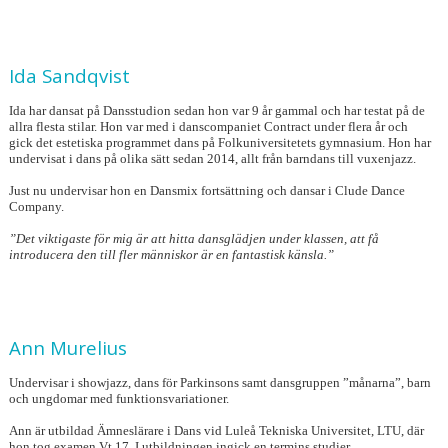
Ida Sandqvist
Ida har dansat på Dansstudion sedan hon var 9 år gammal och har testat på de
allra flesta stilar. Hon var med i danscompaniet Contract under flera år och
gick det estetiska programmet dans på Folkuniversitetets gymnasium. Hon har
undervisat i dans på olika sätt sedan 2014, allt från barndans till vuxenjazz.
Just nu undervisar hon en Dansmix fortsättning och dansar i Clude Dance
Company.
”Det viktigaste för mig är att hitta dansglädjen under klassen, att få
introducera den till fler människor är en fantastisk känsla.”
Ann Murelius
Undervisar i showjazz, dans för Parkinsons samt dansgruppen ”månarna”, barn
och ungdomar med funktionsvariationer.
Ann är utbildad Ämneslärare i Dans vid Luleå Tekniska Universitet, LTU, där
hon tog examen Vt 17. I utbildningen ingick en termins studier