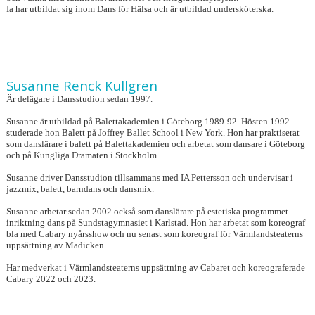
Ia har utbildat sig inom Dans för Hälsa och är utbildad undersköterska.
Susanne Renck Kullgren
Är delägare i Dansstudion sedan 1997.
Susanne är utbildad på Balettakademien i Göteborg 1989-92. Hösten 1992
studerade hon Balett på Joffrey Ballet School i New York. Hon har praktiserat
som danslärare i balett på Balettakademien och arbetat som dansare i Göteborg
och på Kungliga Dramaten i Stockholm.
Susanne driver Dansstudion tillsammans med IA Pettersson och undervisar i
jazzmix, balett, barndans och dansmix.
Susanne arbetar sedan 2002 också som danslärare på estetiska programmet
inriktning dans på Sundstagymnasiet i Karlstad. Hon har arbetat som koreograf
bla med Cabary nyårsshow och nu senast som koreograf för Värmlandsteaterns
uppsättning av Madicken.
Har medverkat i Värmlandsteaterns uppsättning av Cabaret och koreograferade
Cabary 2022 och 2023.