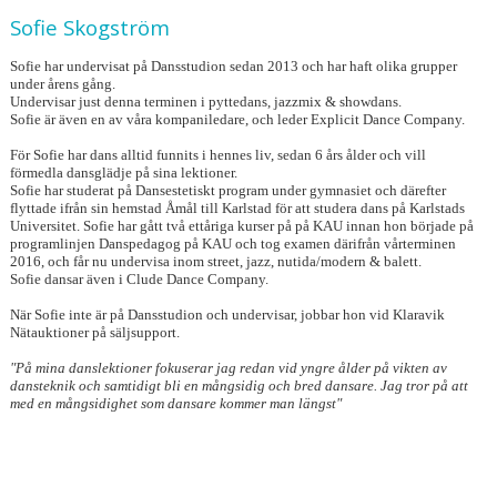
Sofie Skogström
Sofie har undervisat på Dansstudion sedan 2013 och har haft olika grupper
under årens gång.
Undervisar just denna terminen i pyttedans, jazzmix & showdans.
Sofie är även en av våra kompaniledare, och leder Explicit Dance Company.
För Sofie har dans alltid funnits i hennes liv, sedan 6 års ålder och vill
förmedla dansglädje på sina lektioner.
Sofie har studerat på Dansestetiskt program under gymnasiet och därefter
flyttade ifrån sin hemstad Åmål till Karlstad för att studera dans på Karlstads
Universitet. Sofie har gått två ettåriga kurser på på KAU innan hon började
på
programlinjen Danspedagog på KAU och tog examen därifrån vårterminen
2016, och får nu undervisa inom street, jazz, nutida/modern & balett.
Sofie dansar även i Clude Dance Company.
När Sofie inte är på Dansstudion och undervisar, jobbar hon vid Klaravik
Nätauktioner på säljsupport.
"På mina danslektioner fokuserar jag redan vid yngre ålder på vikten av
dansteknik och samtidigt bli en mångsidig och bred dansare. Jag tror på att
med en mångsidighet som dansare kommer man längst"