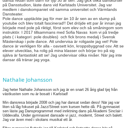
dansa redan som barn för typ 30 år sen. Jag gick olika danskurser
på Dansstudion, läste dans vid Karlstads Universitet. Jag var
medlem i danskompaniet vid samma universitet och Värmlands
Dansteater.
Pole dance upptäckte jag för mer än 10 år sen av en slump på
youtube och blev totalt fascinerad!! Det dröjde ett par år innan jag
började med pole på riktigt, först som elev och så småningom som
instruktör. I 2017 tillsammans med Sofia Navas kom vi på tredje
plats ( i kategori: pole doubles) och fick brons medalj i Svensk
Mästerskap i pole dance. Att undervisa är roligaste jag vet! Pole
dance är verkligen för alla - oavsett kön, kroppsbyggnad osv. Att se
elever utvecklas, ha rolig på mina klasser och börjar tro på sig
själva är fantastiskt att se! Jag undervisar olika nivåer. När jag inte
dansar då tränar jag yoga.
Nathalie Johansson
Jag heter Nathalie Johansson och jag är en snart 26 årig glad tjej från
västkusten som nu är bosatt i Karlstad!
Min dansresa började 2008 och jag har dansat sedan dess! När jag var
liten så låg fokuset på Jazz/Street som kursen hette då. På gymnasiet
sen läste jag Dansprogrammet med inriktning dans på Akademi Sinclair i
Uddevalla. Under gymnasiet dansade vi jazz, modernt, Street och balett.
Jag var även med i skolans musikal ett år.