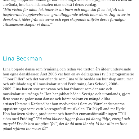
använda, inte bara i danssalen utan också i deras vardag.
"Min vision för mina lektioner är att barn och unga ska få en lekfull och
inspirerande upplevelse och grundläggande teknik inom dans. Jag väver in
demokrati, idéer från eleverna och eget skapande utifrån deras förmågor.
Tillsammans skapar vi dans."'
Lina Beckman
Lina började dansa som fyraåring och redan vid tretton års ålder undervisade
hon egna dansklasser. Året 2006 var hon en av deltagarna i tv 3:s programserie
"Floor Filler" och det var efter de som Lina ville bredda sin kunskap ännu mer
och utbildade sig till musikalartist vid Performing Arts School, 2006-
2009. Lina har en stor scenvana och har frilansat som dansare och
musikalartist i många år. Hon har jobbat både i Sverige och utomlands, gjort
flera stora tv-galor samt dansat och körat bakom en mängd olika
artister.Hemma i Karlstad har hon medverkat i flera av Värmlandsteaterns
uppsättningar samt varit koreograf till musikalen "Dr Jekyll and mr Hyde".
Hon har även skrivit, producerat och framfört enmansföreställningen "Till
sjöss med Fröding".
"På mina klasser ligger fokus på dansglädje, energi och
uttryck! Det är bra att göra "fel", det är då man lär sig. Vi har alla en liten
gömd stjärna inom oss 😉"