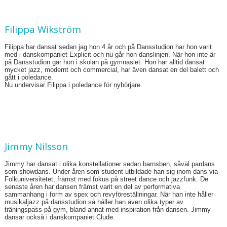
Filippa Wikström
Filippa har dansat sedan jag hon 4 år och på Dansstudion har hon varit
med i danskompaniet Explicit och nu går hon danslinjen. När hon inte är
på Dansstudion går hon i skolan på gymnasiet. Hon har alltid dansat
mycket jazz, modernt och commercial, har även dansat en del balett och
gått i poledance.
Nu undervisar Filippa i poledance för nybörjare.
Jimmy Nilsson
Jimmy har dansat i olika konstellationer sedan barnsben, såväl pardans
som showdans. Under åren som student utbildade han sig inom dans via
Folkuniversitetet, främst med fokus på street dance och jazzfunk. De
senaste åren har dansen främst varit en del av performativa
sammanhang i form av spex och revyföreställningar. När han inte håller
musikaljazz på dansstudion så håller han även olika typer av
träningspass på gym, bland annat med inspiration från dansen. Jimmy
dansar också i danskompaniet Clude.