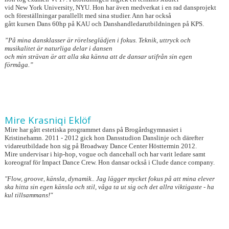
vid New York University, NYU. Hon har även medverkat i en rad dansprojekt
och föreställningar parallellt med sina studier. Ann har också
gått kursen Dans 60hp på KAU och Danshandledarutbildningen på KPS.
”På mina dansklasser är rörelseglädjen i fokus. Teknik, uttryck och
musikalitet är naturliga delar i dansen
och min strävan är att alla ska känna att de dansar utifrån sin egen
förmåga.”
Mire Krasniqi Eklöf
Mire har gått estetiska programmet dans på Brogårdsgymnasiet i
Kristinehamn. 2011 - 2012 gick hon Dansstudion Danslinje och därefter
vidareutbildade hon sig på Broadway Dance Center Hösttermin 2012.
Mire undervisar i hip-hop, vogue och dancehall och har varit ledare samt
koreograf för Impact Dance Crew.
Hon dansar också i Clude dance company.
"Flow, groove, känsla, dynamik.. Jag lägger mycket fokus på att mina elever
ska hitta sin egen känsla och stil, våga ta ut sig och det allra viktigaste - ha
kul tillsammans!"