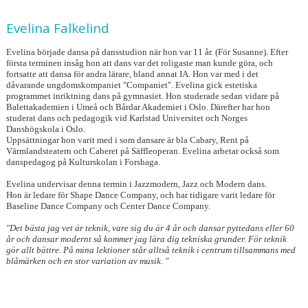
Evelina Falkelind
Evelina började dansa på dansstudion när hon var 11 år. (För Susanne). Efter
första terminen insåg hon att dans var det roligaste man kunde göra, och
fortsatte att dansa för andra lärare, bland annat IA. Hon var med i det
dåvarande ungdomskompaniet "Companiet". Evelina gick estetiska
programmet inriktning dans på gymnasiet. Hon studerade sedan vidare på
Balettakademien i Umeå och Bårdar Akademiet i Oslo. Därefter har hon
studerat dans och pedagogik vid Karlstad Universitet och Norges
Danshögskola i Oslo.
Uppsättningar hon varit med i som dansare är bla Cabary, Rent på
Värmlandsteatern och Caberet på Säffleoperan. Evelina arbetar också som
danspedagog på Kulturskolan i Forshaga.
Evelina undervisar denna termin i Jazzmodern, Jazz och Modern dans.
Hon är ledare för Shape Dance Company, och har tidigare varit ledare för
Baseline Dance Company och Center Dance Company.
"Det bästa jag vet är teknik, vare sig du är 4 år och dansar pyttedans eller 60
år och dansar modernt så kommer jag lära dig tekniska grunder. För teknik
gör allt bättre. På mina lektioner står alltså teknik i centrum tillsammans med
blåmärken och en stor variation av musik. "