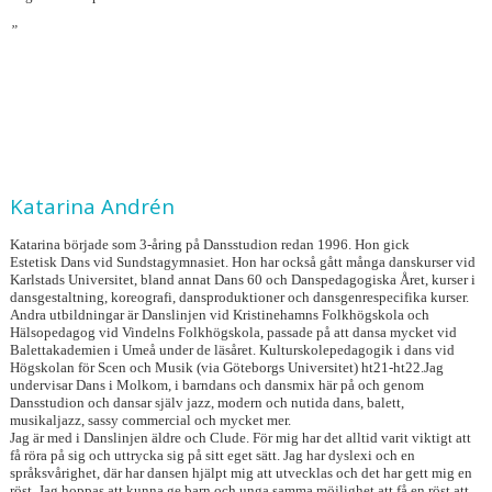
”
Katarina Andrén
Katarina började som 3-åring på Dansstudion redan 1996. Hon gick
Estetisk Dans vid Sundstagymnasiet. Hon har också gått många danskurser vid
Karlstads Universitet, bland annat Dans 60 och Danspedagogiska Året, kurser i
dansgestaltning, koreografi, dansproduktioner och dansgenrespecifika kurser.
Andra utbildningar är Danslinjen vid Kristinehamns Folkhögskola och
Hälsopedagog vid Vindelns Folkhögskola, passade på att dansa mycket vid
Balettakademien i Umeå under de läsåret. Kulturskolepedagogik i dans vid
Högskolan för Scen och Musik (via Göteborgs Universitet) ht21-ht22.Jag
undervisar Dans i Molkom, i barndans och dansmix här på och genom
Dansstudion och dansar själv jazz, modern och nutida dans, balett,
musikaljazz, sassy commercial och mycket mer.
Jag är med i Danslinjen äldre och Clude. För mig har det alltid varit viktigt att
få röra på sig och uttrycka sig på sitt eget sätt. Jag har dyslexi och en
språksvårighet, där har dansen hjälpt mig att utvecklas och det har gett mig en
röst. Jag hoppas att kunna ge barn och unga samma möjlighet att få en röst att