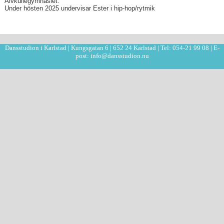
Älvkullegymnasiet.
Under hösten 2025 undervisar Ester i hip-hop/rytmik
Dansstudion i Karlstad | Kungsgatan 6 | 652 24 Karlstad | Tel: 054-21 99 08 | E-
post: info@dansstudion.nu