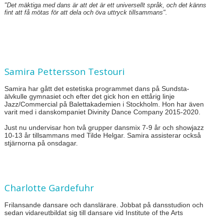
"Det mäktiga med dans är att det är ett universellt språk, och det känns
fint att få mötas för att dela och öva uttryck tillsammans".
Samira Pettersson Testouri
Samira har gått det estetiska programmet dans på Sundsta-
älvkulle gymnasiet och efter det gick hon en ettårig linje
Jazz/Commercial på Balettakademien i Stockholm. Hon har även
varit med i danskompaniet Divinity Dance Company 2015-2020.
Just nu undervisar hon två grupper dansmix 7-9 år och showjazz
10-13 år tillsammans med Tilde Helgar. Samira assisterar också
stjärnorna på onsdagar.
Charlotte Gardefuhr
Frilansande dansare och danslärare. Jobbat på dansstudion och
sedan vidareutbildat sig till dansare vid Institute of the Arts