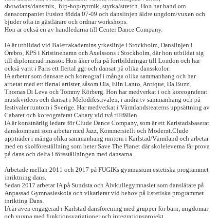
showdans/dansmix, hip-hop/rytmik, styrka/stretch. Hon har hand om
danscompaniet Fusion födda 07-09 och danslinjen äldre ungdom/vuxen och
bjuder ofta in gästlärare och ordnar workshops.
Hon är också en av handledarna till Center Dance Company.
IA är utbildad vid Balettakademins yrkeslinje i Stockholm, Danslinjen i
Örebro, KPS i Kristinehamn och Axelssons i Stockholm, där hon utbildat sig
till diplomerad massör. Hon åker ofta på fortbildningar till London och har
också varit i Paris ett flertal ggr och dansat på olika dansskolor.
IA arbetar som dansare och koreograf i många olika sammanhang och har
arbetat med ett flertal artister, såsom Ola, Elin Lanto, Antique, Da Buzz,
Thomas Di Leva och Tommy Körberg. Hon har medverkat i och koreograferat
musikvideos och dansat i Melodifestivalen, i andra tv sammanhang och på
festivaler runtom i Sverige. Har medverkat i Värmlandsteaterns uppsättning av
Cabaret och koreograferat Cabary vid två tillfällen.
IA är konstnärlig ledare för Clude Dance Company, som är ett Karlstadsbaserat
danskompani som arbetar med Jazz, Kommersiellt och Modernt.Clude
uppträder i många olika sammanhang runtom i
Karlstad/Värmland och arbetar
med en skolföreställning som heter Save The Planet där skoleleverna får prova
på dans och delta i föreställningen med dansarna.
Arbetade mellan 2011 och 2017 på FUGIKs gymnasium estetiska programmet
inriktning dans.
Sedan 2017 arbetar IA på Sundsta och Älvkullegymnasiet som danslärare på
Anpassad Gymnasieskola och vikarierar vid behov på Estetiska programmet
inrikting Dans.
IA är även engagerad i Karlstad dansförening med grupper för barn, ungdomar
och vuxna med funktionsvariationer och integrationsprojekt.