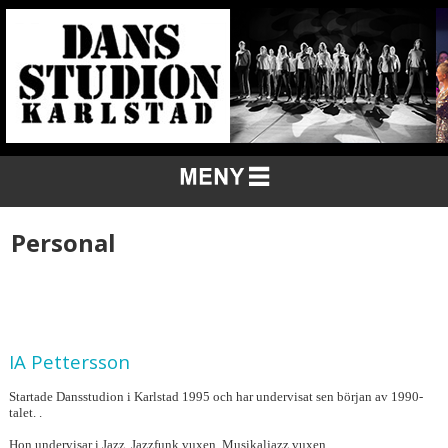
Personal
IA Pettersson
Startade Dansstudion i Karlstad 1995 och har undervisat sen början av 1990-
talet. .
Hon undervisar i Jazz, Jazzfunk vuxen, Musikaljazz vuxen,