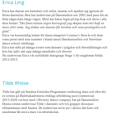
Erica Ling
Erica har dansat sen barnsben och rullat, snurrat och sparkat sig igenom de
flesta dansstilar. Hon har undervisat på Dansstudion sen 2002 med paus för att
föda några barn längs vägen. Mest har fokus legat på hip-hop och show i alla
dess former.
"Det finns nästan ingen koreografi jag skapat som inte haft en
story eller tema. Jag älskar näs dansen får berätta och vara prestigelös och
glad."
Erica var konstnärlig ledare för danscomapniet Contract i flera år och dom
vann priser med sina nummer i bland annat Danskarusellen och Streetstar
dance school challenge.
Erica har stått på många scener som dansare i julgalor och föreställningar och
hon har själv satt upp många musikaler och shower.
Nu undervisar Erica vår nybildade dansgrupp Stage 1 för ungdomar födda
2012-2013.
Tilde Rhöse
Tilde har gått på Sundsta Estetiska Programmet inriktning dans och efter det
en termin på Balettakademiens ettåriga utbildning jazz/commercial.
2015-2020 var hon med i Divinity dance company här på Dansstudion.
Denna termin undervisar Tilde i dansmix och två grupper showjazz
tillsanmmans med Samira. De undervisar även ute i skolor där barn och
ungdomar får prova dans via idrottskolan.