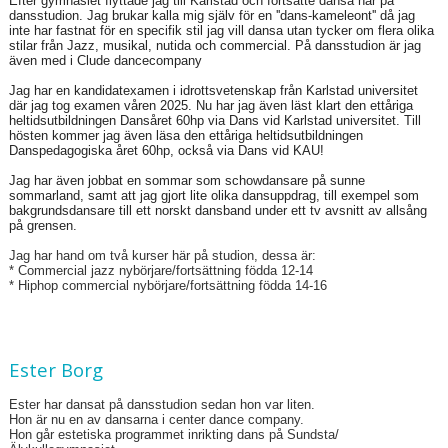
Efter gymnasiet flyttade jag till Karlstad och fortsatte dansa här på
dansstudion. Jag brukar kalla mig själv för en ''dans-kameleont'' då jag
inte har fastnat för en specifik stil jag vill dansa utan tycker om flera olika
stilar från Jazz, musikal, nutida och commercial. På dansstudion är jag
även med i Clude dancecompany
Jag har en kandidatexamen i idrottsvetenskap från Karlstad universitet
där jag tog examen våren 2025. Nu har jag även läst klart den ettåriga
heltidsutbildningen Dansåret 60hp via Dans vid Karlstad universitet. Till
hösten kommer jag även läsa den ettåriga heltidsutbildningen
Danspedagogi
ska året 60hp, också via Dans vid KAU!
Jag har även jobbat en sommar som schowdansare på sunne
sommarland, samt att jag gjort lite olika dansuppdrag, till exempel som
bakgrundsdansare till ett norskt dansband under ett tv avsnitt av allsång
på grensen.
Jag har hand om två kurser här på studion, dessa är:
* Commercial jazz nybörjare/fortsättning födda 12-14
* Hiphop commercial nybörjare/fortsättning födda 14-16
Ester Borg
Ester har dansat på dansstudion sedan hon var liten.
Hon är nu en av dansarna i center dance company.
Hon går estetiska programmet inrikting dans på Sundsta/